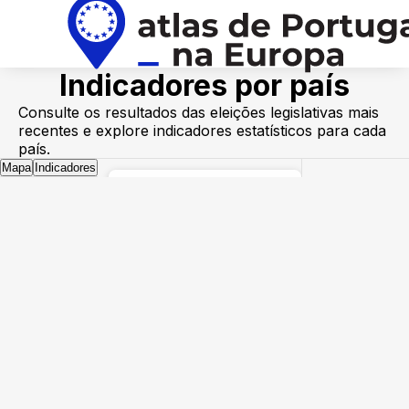
Indicadores por país
Consulte os resultados das eleições legislativas mais
recentes e explore indicadores estatísticos para cada
país.
Mapa
Indicadores
FAMÍLIA POLÍTICA
PPE — Partido Popular
Europeu
S&D — Socialistas e
Democratas
RE — Renovar a Europa
Verdes/ALE
CRE — Conservadores e
Reformistas
ID / PfE — Identidade e
Democracia
GUE/NGL — A Esquerda
Não filiado / Outro
Sem dados